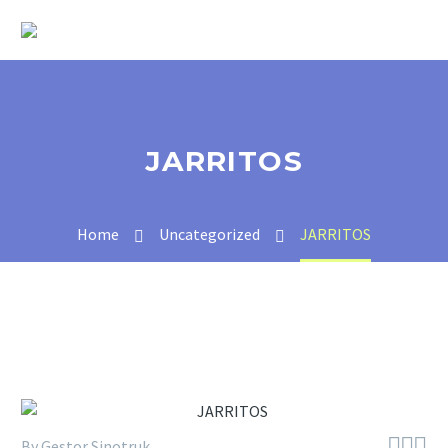
JARRITOS
Home
Uncategorized
JARRITOS



By Gestor Sinotruk