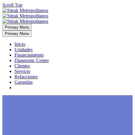
Scroll Top
Primary Menu
Primary Menu
Inicio
Unidades
Financiamiento
Diagnostic Center
Clientes
Servicio
Refacciones
Garantías