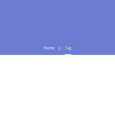
 nostrud
Home
Tag